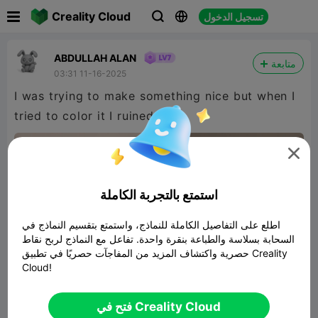

Creality Cloud
تسجيل الدخول



ABDULLAH ALAN
متابعة
03:31 11-16-2025
I was trying to make something nice but when I
tried to color it I ruined it

استمتع بالتجربة الكاملة
اطلع على التفاصيل الكاملة للنماذج، واستمتع بتقسيم النماذج في
السحابة بسلاسة والطباعة بنقرة واحدة. تفاعل مع النماذج لربح نقاط
حصرية واكتشاف المزيد من المفاجآت حصريًا في تطبيق Creality
Cloud!
Bark Butler
فتح في Creality Cloud