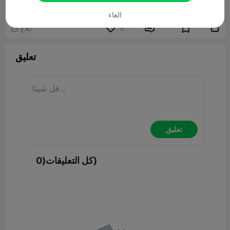
نموذج ثلاثي الأبعاد ذو صلة
95.39MB
الغاء


5
ابلاغ

تعليق
تعليق
كل التعليقات(0)