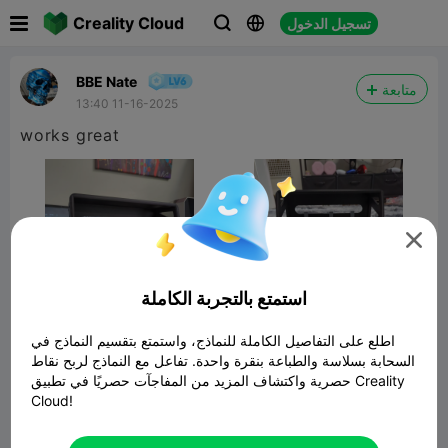

Creality Cloud
تسجيل الدخول



BBE Nate
متابعة
13:40 11-16-2025
works great

استمتع بالتجربة الكاملة
اطلع على التفاصيل الكاملة للنماذج، واستمتع بتقسيم النماذج في
السحابة بسلاسة والطباعة بنقرة واحدة. تفاعل مع النماذج لربح نقاط
حصرية واكتشاف المزيد من المفاجآت حصريًا في تطبيق Creality
Wall Organizer
Cloud!
نموذج ثلاثي الأبعاد ذو صلة
1023.31KB