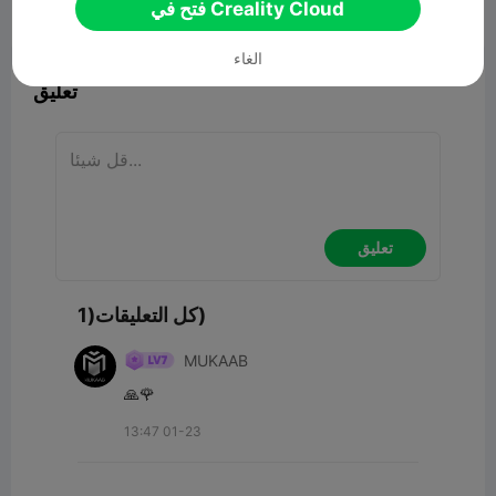
فتح في Creality Cloud


1
23
ابلاغ

الغاء
تعليق
تعليق
كل التعليقات(1)
MUKAAB
🙏🌹
13:47 01-23