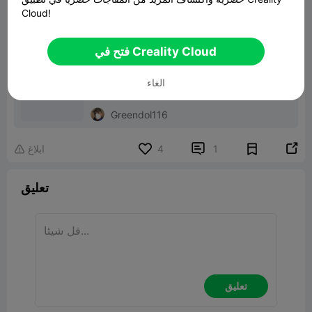
Cloud!
ملف الطباعة：
فتح في Creality Cloud
Penis

الغاء

Ender-3 V3 KE

CR-PETG

0.20mm

39m 34s
Greendol116


1
4
ابلاغ

تعليق
تعليق