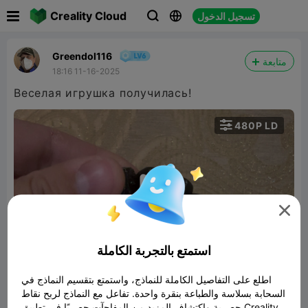

Creality Cloud
تسجيل الدخول



Greendol116
متابعة
18:16 11-16-2025
Веселая игрушка получилась!

480P LD


00:05
استمتع بالتجربة الكاملة
اطلع على التفاصيل الكاملة للنماذج، واستمتع بتقسيم النماذج في
Flexi Penis (Print in Place)
السحابة بسلاسة والطباعة بنقرة واحدة. تفاعل مع النماذج لربح نقاط

نموذج ثلاثي الأبعاد ذو صلة
4.48MB
حصرية واكتشاف المزيد من المفاجآت حصريًا في تطبيق Creality