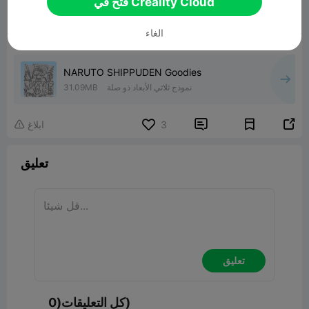
فتح في Creality Cloud
الغاء
NARUTO SHIPPUDEN Goodies
نموذج ثلاثي الأبعاد ذو صلة
31.09MB


3
ابلاغ

تعليق
تعليق
كل التعليقات(0)