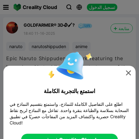

Creality Cloud
تسجيل الدخول



GOLDFARMER® 3D🥀🖌️?
متابعة
18:40 11-16-2025
naruto
narutoshippuden
anime
Epic Naruto Shippuden artwork featuring the
legendary Akatsuki! 🔥🖤 A tribute to one of the

most iconic groups in anime.
استمتع بالتجربة الكاملة
اطلع على التفاصيل الكاملة للنماذج، واستمتع بتقسيم النماذج في
السحابة بسلاسة والطباعة بنقرة واحدة. تفاعل مع النماذج لربح نقاط
حصرية واكتشاف المزيد من المفاجآت حصريًا في تطبيق Creality
Cloud!