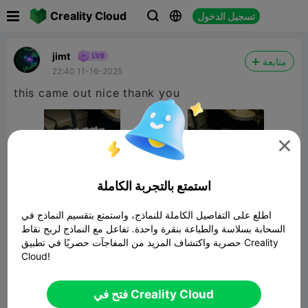

Creality Cloud
تسجيل الدخول



jimt
متابعة
22:40 11-16-2025
this came out nice thank you

استمتع بالتجربة الكاملة
اطلع على التفاصيل الكاملة للنماذج، واستمتع بتقسيم النماذج في
السحابة بسلاسة والطباعة بنقرة واحدة. تفاعل مع النماذج لربح نقاط
حصرية واكتشاف المزيد من المفاجآت حصريًا في تطبيق Creality
Cloud!
Car with Christmas tree pickup low poly
نموذج ثلاثي الأبعاد ذو صلة
10.41MB
فتح في Creality Cloud