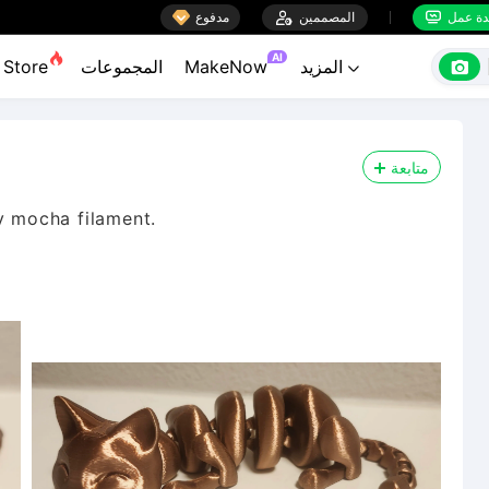

ة عمل
المصممين

مدفوع


AI

المزيد
MakeNow
المجموعات
Store

متابعة
y mocha filament.