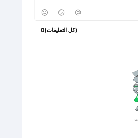



كل التعليقات(0)
ات