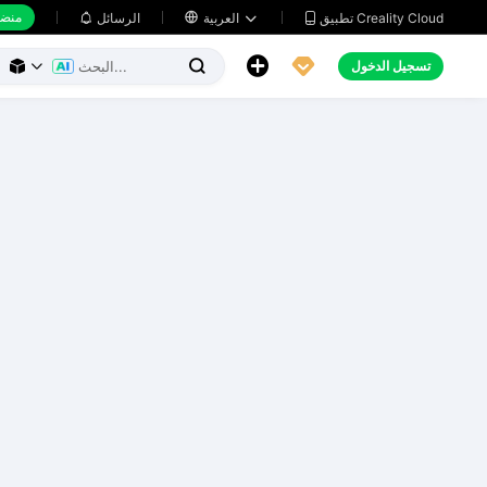
منضد
تطبيق Creality Cloud
العربية

الرسائل





تسجيل الدخول


