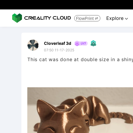
Explore
FlowPrint


Cloverleaf 3d
07:50 11-17-2025
This cat was done at double size in a shin