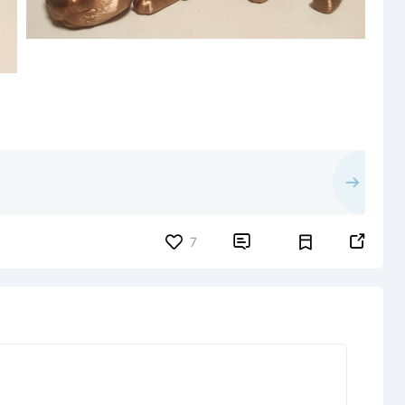


7