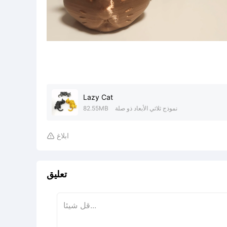
Lazy Cat
نموذج ثلاثي الأبعاد ذو صلة
82.55MB
ابلاغ

تعليق