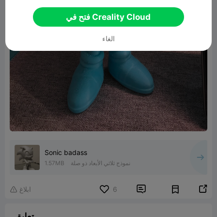
فتح في Creality Cloud
الغاء
Sonic badass
نموذج ثلاثي الأبعاد ذو صلة
1.57MB


6
ابلاغ

تعليق