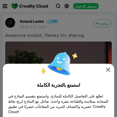

Creality Cloud
تسجيل الدخول



Roland Leskó
متابعة
08:10 11-17-2025
Awesome modell, thanks for sharing.

استمتع بالتجربة الكاملة
اطلع على التفاصيل الكاملة للنماذج، واستمتع بتقسيم النماذج في
السحابة بسلاسة والطباعة بنقرة واحدة. تفاعل مع النماذج لربح نقاط
حصرية واكتشاف المزيد من المفاجآت حصريًا في تطبيق Creality
Cloud!