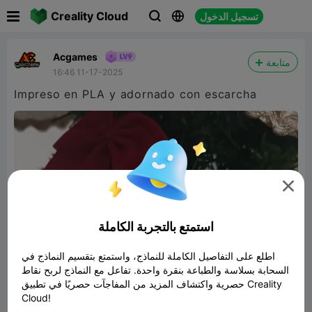

Creality Cloud
تسجيل الدخول



Acgames
متابعة
16:46 11-17-2025
Impreso en PLA y adornado con escarcha

استمتع بالتجربة الكاملة
اطلع على التفاصيل الكاملة للنماذج، واستمتع بتقسيم النماذج في
السحابة بسلاسة والطباعة بنقرة واحدة. تفاعل مع النماذج لربح نقاط
حصرية واكتشاف المزيد من المفاجآت حصريًا في تطبيق Creality
Cloud!