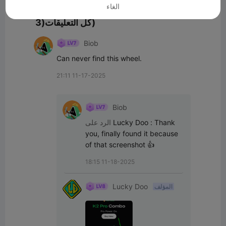
الغاء
كل التعليقات(3)
Biob
Can never find this wheel.
21:11 11-17-2025
Biob
Thank 
:
Lucky Doo
الرد على
you, finally found it because 
of that screenshot 👍
18:15 11-18-2025
Lucky Doo
المؤلف