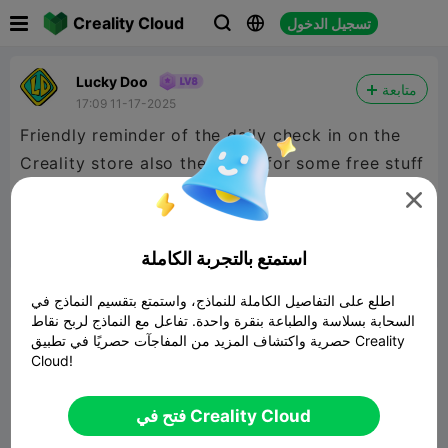

Creality Cloud
تسجيل الدخول



Lucky Doo
متابعة
17:09 11-17-2025
Friendly reminder of the daily check in on the
Creality store also the wheel for some free stuff
is still there hope you win



3
5
ابلاغ

استمتع بالتجربة الكاملة
تعليق
اطلع على التفاصيل الكاملة للنماذج، واستمتع بتقسيم النماذج في
السحابة بسلاسة والطباعة بنقرة واحدة. تفاعل مع النماذج لربح نقاط
حصرية واكتشاف المزيد من المفاجآت حصريًا في تطبيق Creality
Cloud!
فتح في Creality Cloud
تعليق