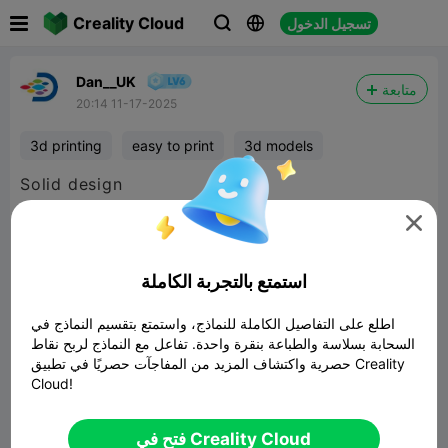

Creality Cloud
تسجيل الدخول



Dan__UK
متابعة
20:14 11-17-2025
3d printing
easy to print
3d models
Solid design


480P LD
استمتع بالتجربة الكاملة

اطلع على التفاصيل الكاملة للنماذج، واستمتع بتقسيم النماذج في
السحابة بسلاسة والطباعة بنقرة واحدة. تفاعل مع النماذج لربح نقاط
حصرية واكتشاف المزيد من المفاجآت حصريًا في تطبيق Creality
Cloud!
00:35
فتح في Creality Cloud