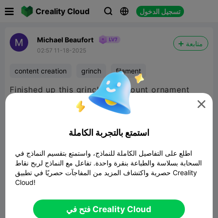

Creality Cloud
تسجيل الدخول



Michael Beaufort
متابعة
02:57 11-18-2025
content creation
grinch
filament
Finished up this grinch wall mount ornament
holder. Hope you all enjoy it.


480P LD
استمتع بالتجربة الكاملة
اطلع على التفاصيل الكاملة للنماذج، واستمتع بتقسيم النماذج في
السحابة بسلاسة والطباعة بنقرة واحدة. تفاعل مع النماذج لربح نقاط

حصرية واكتشاف المزيد من المفاجآت حصريًا في تطبيق Creality
Cloud!
فتح في Creality Cloud
00:38