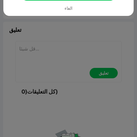
الغاء


4
ابلاغ

تعليق
تعليق
كل التعليقات(0)