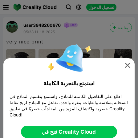

Creality Cloud
تسجيل الدخول



user3948260976
متابعة
05:38 11-18-2025
very nice print

استمتع بالتجربة الكاملة
اطلع على التفاصيل الكاملة للنماذج، واستمتع بتقسيم النماذج في
السحابة بسلاسة والطباعة بنقرة واحدة. تفاعل مع النماذج لربح نقاط
حصرية واكتشاف المزيد من المفاجآت حصريًا في تطبيق Creality
Cloud!
Ring doorbell cover
نموذج ثلاثي الأبعاد ذو صلة
6.69KB
فتح في Creality Cloud