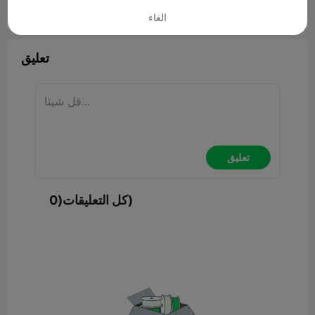
الغاء


6
ابلاغ

تعليق
تعليق
كل التعليقات(0)