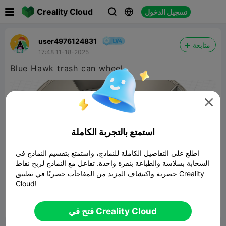

Creality Cloud
تسجيل الدخول



user4976124831
متابعة
17:48 11-18-2025

استمتع بالتجربة الكاملة
اطلع على التفاصيل الكاملة للنماذج، واستمتع بتقسيم النماذج في
السحابة بسلاسة والطباعة بنقرة واحدة. تفاعل مع النماذج لربح نقاط
حصرية واكتشاف المزيد من المفاجآت حصريًا في تطبيق Creality
Cloud!


2
ابلاغ

فتح في Creality Cloud