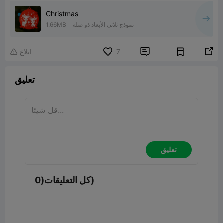
Christmas
نموذج ثلاثي الأبعاد ذو صلة
1.66MB


7
ابلاغ

تعليق
تعليق
كل التعليقات(0)