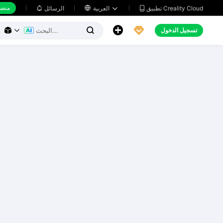
منضد
تطبيق Creality Cloud
العربية

الرسائل





تسجيل الدخول


