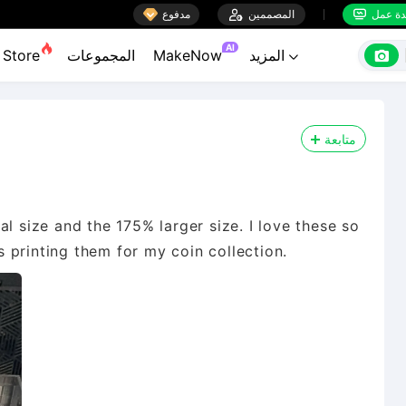

ة عمل
المصممين

مدفوع


AI

المزيد
MakeNow
المجموعات
Store

متابعة
l size and the 175% larger size. I love these so
 printing them for my coin collection.