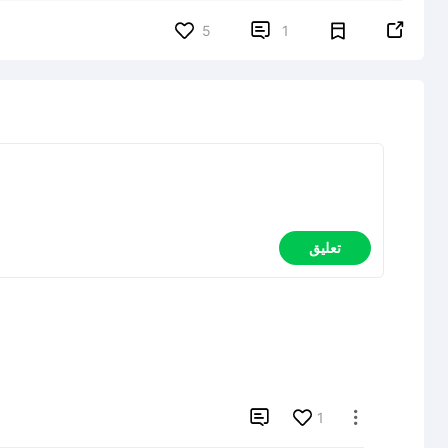


5
1
تعليق

1
