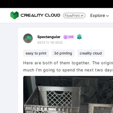
Explore
FlowPrint


Spectangular
06:12 11-19-2025
easy to print
3d printing
creality cloud
Here are both of them together. The origina
much I’m going to spend the next two days