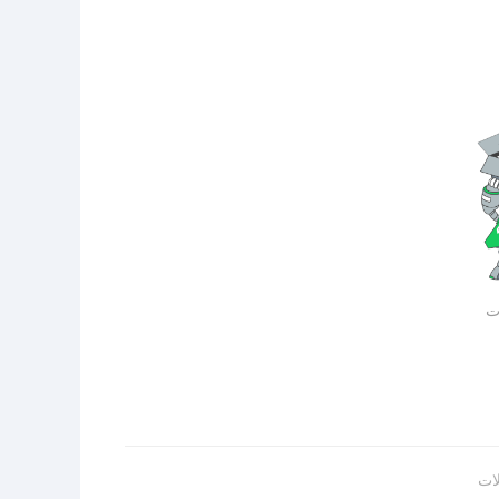
ات
لات