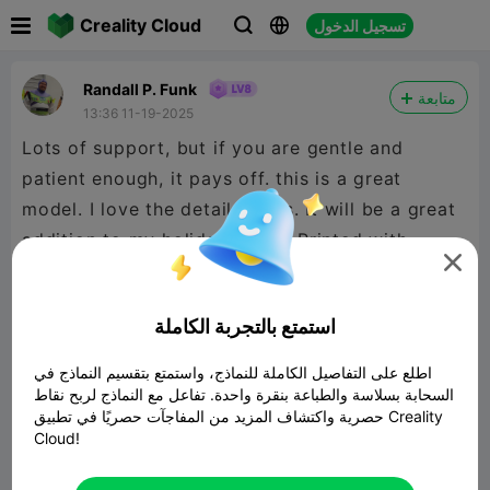

Creality Cloud
تسجيل الدخول



Randall P. Funk
متابعة
13:36 11-19-2025
Lots of support, but if you are gentle and
patient enough, it pays off. this is a great
model. I love the detail in this. It will be a great
addition to my holiday decor. Printed with

Eleg00 Rapid PLA+ on my K2 Plus with .16mm
layer height, 3 walls and 5% cubic infill.
استمتع بالتجربة الكاملة
اطلع على التفاصيل الكاملة للنماذج، واستمتع بتقسيم النماذج في
السحابة بسلاسة والطباعة بنقرة واحدة. تفاعل مع النماذج لربح نقاط
حصرية واكتشاف المزيد من المفاجآت حصريًا في تطبيق Creality
Cloud!