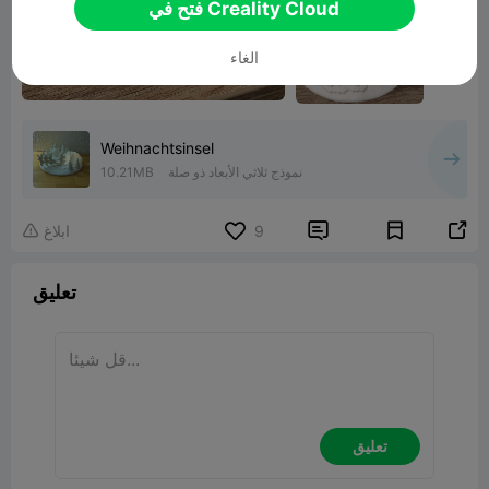
فتح في Creality Cloud
الغاء
Weihnachtsinsel
نموذج ثلاثي الأبعاد ذو صلة
10.21MB


9
ابلاغ

تعليق
تعليق