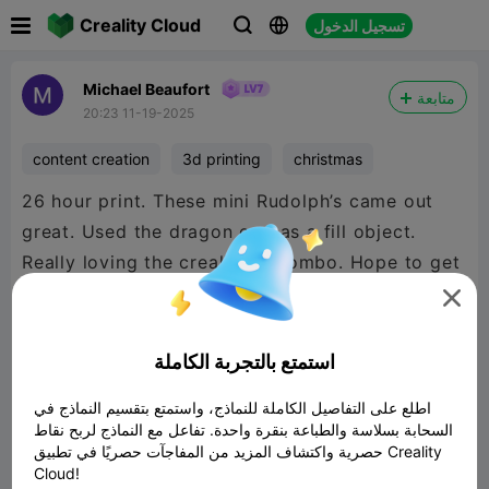

Creality Cloud
تسجيل الدخول



Michael Beaufort
متابعة
20:23 11-19-2025
content creation
3d printing
christmas
26 hour print. These mini Rudolph’s came out
great. Used the dragon egg as a fill object.
Really loving the creality hi combo. Hope to get
the k2 plus soon


480P LD
استمتع بالتجربة الكاملة
اطلع على التفاصيل الكاملة للنماذج، واستمتع بتقسيم النماذج في

السحابة بسلاسة والطباعة بنقرة واحدة. تفاعل مع النماذج لربح نقاط
حصرية واكتشاف المزيد من المفاجآت حصريًا في تطبيق Creality
Cloud!