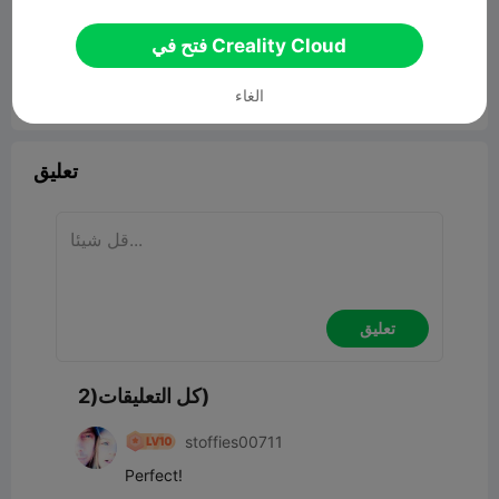
00:45
فتح في Creality Cloud
الغاء


2
4
ابلاغ

تعليق
تعليق
كل التعليقات(2)
stoffies00711
Perfect!