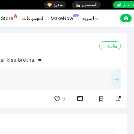

ة عمل
المصممين

مدفوع


AI

المزيد
MakeNow
المجموعات
Store

متابعة
l kiss brotha. 💋


3