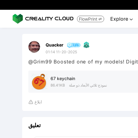
Explore
FlowPrint


Quacker
01:14 11-20-2025
@Grim99 Boosted one of my models! Digita
67 keychain
نموذج ثلاثي الأبعاد ذو صلة
86.41KB
ابلاغ

تعليق