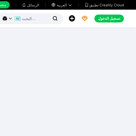
منضد
تطبيق Creality Cloud
العربية

الرسائل





تسجيل الدخول


