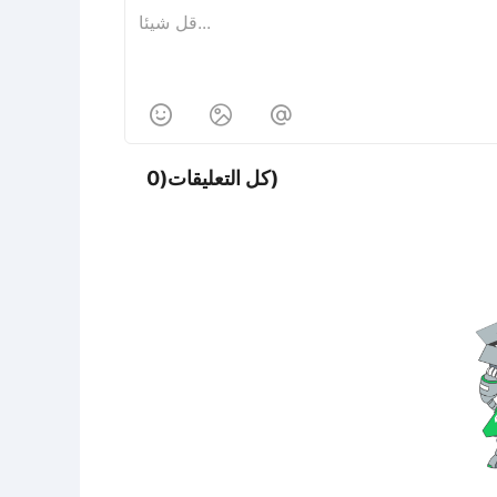



كل التعليقات(0)