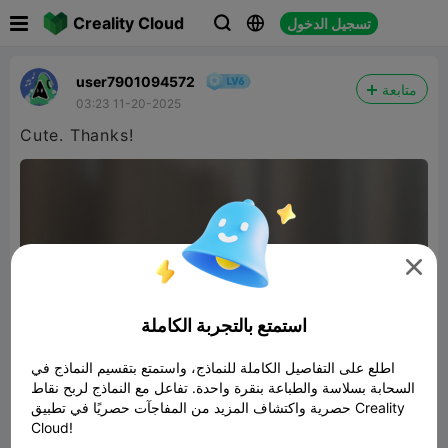

Creality Cloud
تسجيل الدخول



user7901094572
متابعة
03:23 11-20-2025
Cute. Thanks!

استمتع بالتجربة الكاملة
اطلع على التفاصيل الكاملة للنماذج، واستمتع بتقسيم النماذج في
السحابة بسلاسة والطباعة بنقرة واحدة. تفاعل مع النماذج لربح نقاط
حصرية واكتشاف المزيد من المفاجآت حصريًا في تطبيق Creality
Cloud!