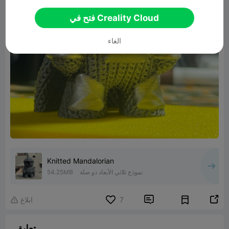
فتح في Creality Cloud
الغاء
Knitted Mandalorian
نموذج ثلاثي الأبعاد ذو صلة
54.25MB


7
ابلاغ

تعليق