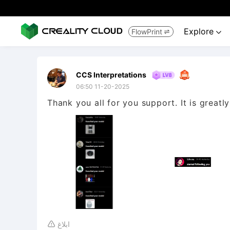
Explore
FlowPrint


CCS Interpretations
06:50 11-20-2025
Thank you all for you support. It is greatl
ابلاغ
