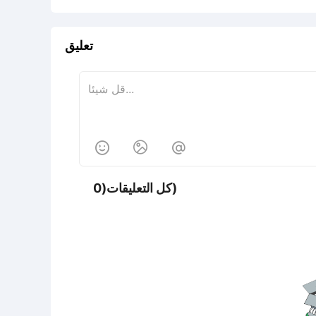
تعليق



كل التعليقات(0)