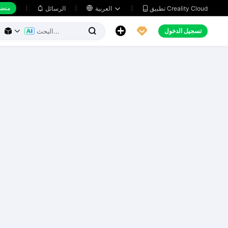
منضد
تطبيق Creality Cloud
العربية

الرسائل





تسجيل الدخول


