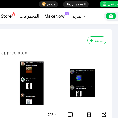

ة عمل
المصممين

مدفوع


AI

المزيد
MakeNow
المجموعات
Store

متابعة
y appreciated!


5