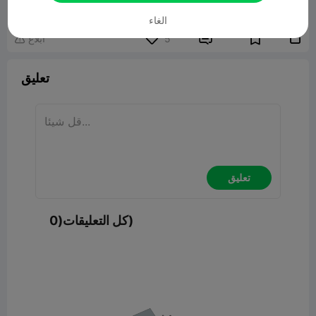
نموذج ثلاثي الأبعاد ذو صلة
322.31KB
الغاء


5
ابلاغ

تعليق
تعليق
كل التعليقات(0)