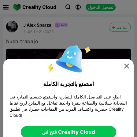

Creality Cloud
تسجيل الدخول



J Alex Sparza
متابعة
11:06 11-21-2025
buen trabajo

استمتع بالتجربة الكاملة
اطلع على التفاصيل الكاملة للنماذج، واستمتع بتقسيم النماذج في
السحابة بسلاسة والطباعة بنقرة واحدة. تفاعل مع النماذج لربح نقاط
حصرية واكتشاف المزيد من المفاجآت حصريًا في تطبيق Creality
Cloud!
letrero de merry christmas para decorar
فتح في Creality Cloud
pasteles