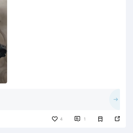


4
1