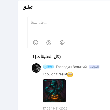
تعليق



كل التعليقات(1)
Господин Великий
المؤلف
I couldn't resist
17:02 11-21-2025