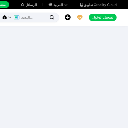
منضد
تطبيق Creality Cloud
العربية

الرسائل





تسجيل الدخول


