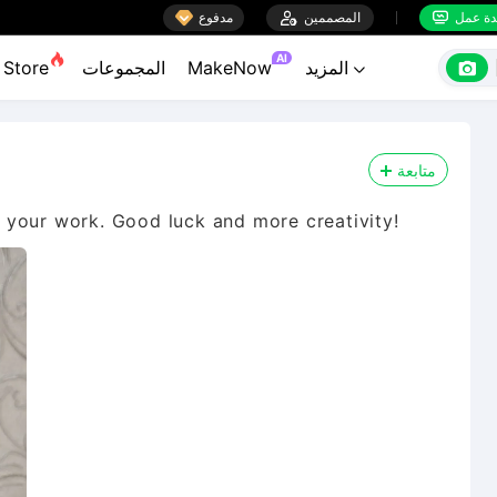

ة عمل
المصممين

مدفوع


AI

المزيد
MakeNow
المجموعات
Store

متابعة
ve your work. Good luck and more creativity!