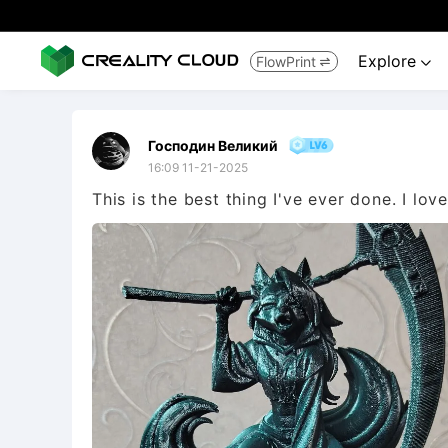
Explore
FlowPrint


Господин Великий
16:09 11-21-2025
This is the best thing I've ever done. I lo