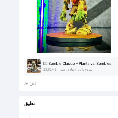
🧟‍♂️ Zombie Clásico – Plants vs. Zombies
نموذج ثلاثي الأبعاد ذو صلة
23.82MB
ابلاغ

تعليق