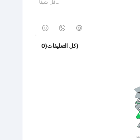



كل التعليقات(0)
ات