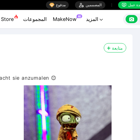

ة عمل
المصممين

مدفوع


AI

المزيد
MakeNow
المجموعات
Store

متابعة
acht sie anzumalen 😊