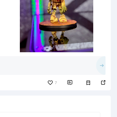


7