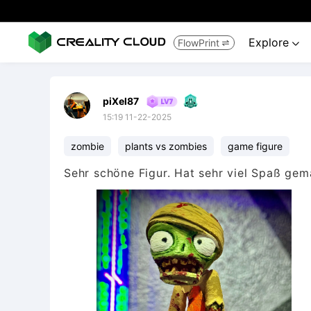
Explore
FlowPrint


piXel87
15:19 11-22-2025
zombie
plants vs zombies
game figure
Sehr schöne Figur. Hat sehr viel Spaß gem