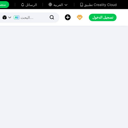
منضد
تطبيق Creality Cloud
العربية

الرسائل





تسجيل الدخول


