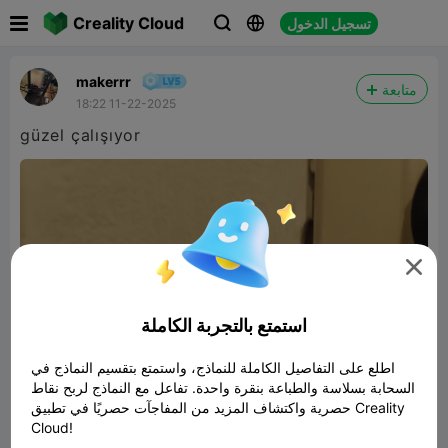

Creality Cloud
تسجيل الدخول



makerrr
متابعة
18:22 11-22-2025
güzel çalışıyor

استمتع بالتجربة الكاملة
اطلع على التفاصيل الكاملة للنماذج، واستمتع بتقسيم النماذج في
السحابة بسلاسة والطباعة بنقرة واحدة. تفاعل مع النماذج لربح نقاط
حصرية واكتشاف المزيد من المفاجآت حصريًا في تطبيق Creality
Cloud!