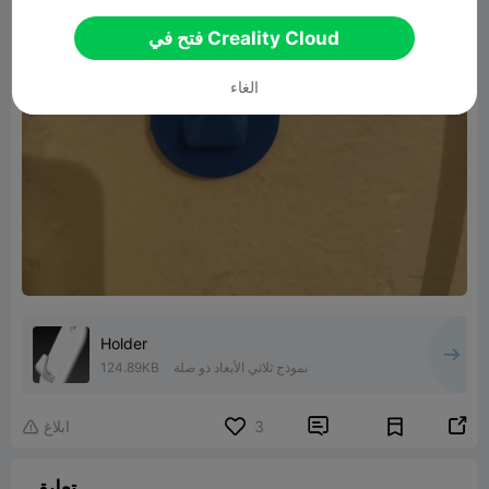
فتح في Creality Cloud
الغاء
Holder
نموذج ثلاثي الأبعاد ذو صلة
124.89KB


3
ابلاغ

تعليق