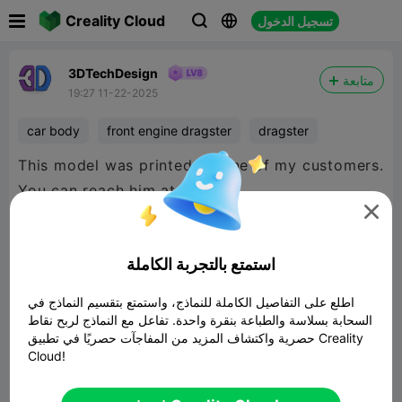

Creality Cloud
تسجيل الدخول



3DTechDesign
متابعة
19:27 11-22-2025
car body
front engine dragster
dragster
This model was printed by one of my customers.
You can reach him at

https://roncoon.com/
استمتع بالتجربة الكاملة
https://www.facebook.com/roncoonresins
اطلع على التفاصيل الكاملة للنماذج، واستمتع بتقسيم النماذج في
السحابة بسلاسة والطباعة بنقرة واحدة. تفاعل مع النماذج لربح نقاط
حصرية واكتشاف المزيد من المفاجآت حصريًا في تطبيق Creality
Cloud!