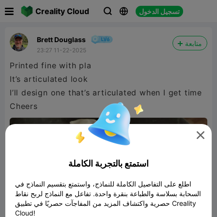

Creality Cloud
تسجيل الدخول



Brett Douglass
متابعة
23:27 11-22-2025
Printed fine with pla
It’s articulated look
I’ll design one that’s articulated when I get time
Cheers

استمتع بالتجربة الكاملة
اطلع على التفاصيل الكاملة للنماذج، واستمتع بتقسيم النماذج في
السحابة بسلاسة والطباعة بنقرة واحدة. تفاعل مع النماذج لربح نقاط
حصرية واكتشاف المزيد من المفاجآت حصريًا في تطبيق Creality
Cloud!