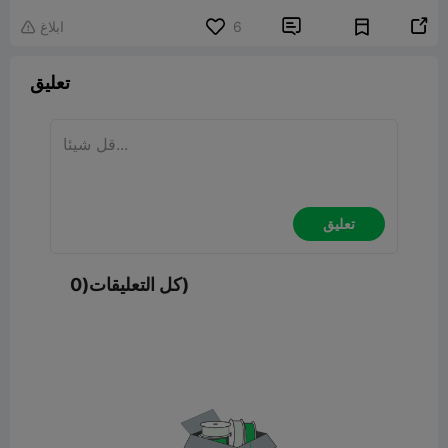


6
ابلاغ

تعليق
تعليق
كل التعليقات(0)