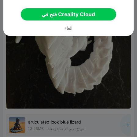
فتح في Creality Cloud
الغاء
articulated look blue lizard
نموذج ثلاثي الأبعاد ذو صلة
13.45MB