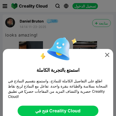

Creality Cloud
تسجيل الدخول



Daniel Bruton
متابعة
14:14 11-23-2025
looks amazing!

استمتع بالتجربة الكاملة
اطلع على التفاصيل الكاملة للنماذج، واستمتع بتقسيم النماذج في
السحابة بسلاسة والطباعة بنقرة واحدة. تفاعل مع النماذج لربح نقاط
حصرية واكتشاف المزيد من المفاجآت حصريًا في تطبيق Creality
Cloud!
Milennium Falcon
نموذج ثلاثي الأبعاد ذو صلة
7.24MB
فتح في Creality Cloud