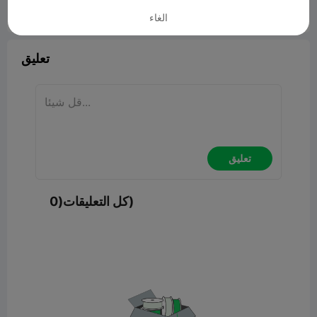
الغاء


9
ابلاغ

تعليق
تعليق
كل التعليقات(0)