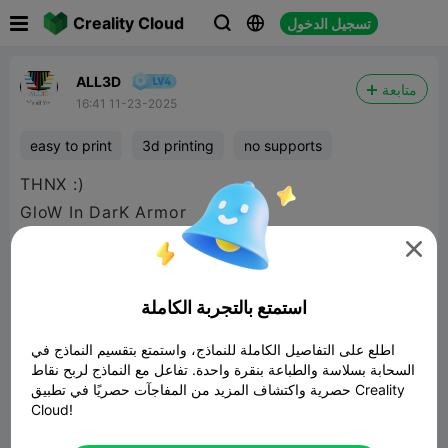

Creality Cloud
تسجيل الدخول



ALL3D
متابعة
16:41 11-23-2025
easy to print
3d printing
no supports
THNX :)
GloW In DarK Armor
Nice solid print

infill15%
0.2 layer
استمتع بالتجربة الكاملة
0.4nozzle
اطلع على التفاصيل الكاملة للنماذج، واستمتع بتقسيم النماذج في
NO SUPPORT
السحابة بسلاسة والطباعة بنقرة واحدة. تفاعل مع النماذج لربح نقاط
250% Scale
حصرية واكتشاف المزيد من المفاجآت حصريًا في تطبيق Creality
Cloud!