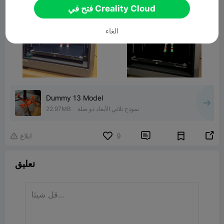
فتح في Creality Cloud
الغاء
Dummy 13 Model
نموذج ثلاثي الأبعاد ذو صلة
22.97MB


9
ابلاغ

تعليق