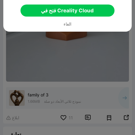
فتح في Creality Cloud
الغاء
family of 3
نموذج ثلاثي الأبعاد ذو صلة
1.66MB


11
ابلاغ

تعليق