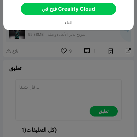
فتح في Creality Cloud
الغاء
Anubis-Bust
نموذج ثلاثي الأبعاد ذو صلة
95.38MB


1
9
ابلاغ

تعليق
تعليق
كل التعليقات(1)