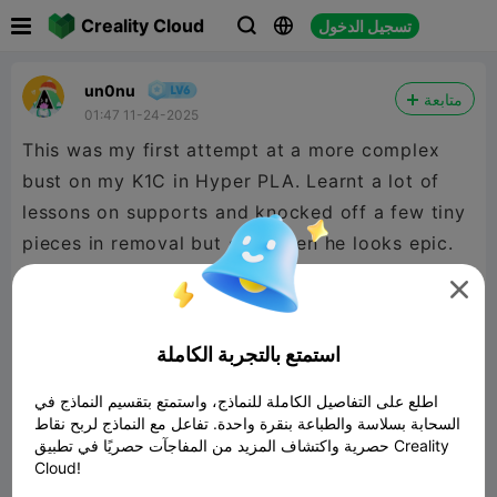

Creality Cloud
تسجيل الدخول



un0nu
متابعة
01:47 11-24-2025
This was my first attempt at a more complex
bust on my K1C in Hyper PLA. Learnt a lot of
lessons on supports and knocked off a few tiny
pieces in removal but even then he looks epic.
Great model straight off the plate, look forward

to cleaning it up and painting.
استمتع بالتجربة الكاملة
اطلع على التفاصيل الكاملة للنماذج، واستمتع بتقسيم النماذج في
السحابة بسلاسة والطباعة بنقرة واحدة. تفاعل مع النماذج لربح نقاط
حصرية واكتشاف المزيد من المفاجآت حصريًا في تطبيق Creality
Cloud!