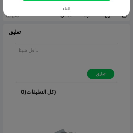
الغاء


12
ابلاغ

تعليق
تعليق
كل التعليقات(0)