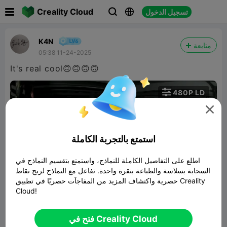

Creality Cloud
تسجيل الدخول



K4N
متابعة
05:38 11-24-2025
It's real cool🙃🙃🙃🙃

480P LD


استمتع بالتجربة الكاملة
اطلع على التفاصيل الكاملة للنماذج، واستمتع بتقسيم النماذج في
السحابة بسلاسة والطباعة بنقرة واحدة. تفاعل مع النماذج لربح نقاط
01:44
حصرية واكتشاف المزيد من المفاجآت حصريًا في تطبيق Creality
Cloud!
Stylized Chess Set
فتح في Creality Cloud
نموذج ثلاثي الأبعاد ذو صلة
185.29MB