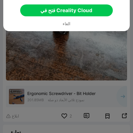
فتح في Creality Cloud
الغاء
Ergonomic Screwdriver - Bit Holder
نموذج ثلاثي الأبعاد ذو صلة
201.85MB


2
ابلاغ

تعليق