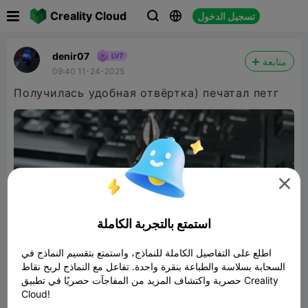

Creality Cloud
تسجيل الدخول



denir07
متابعة
09:40 11-24-2025
Получилась удобная отвёртка) печатал петг

استمتع بالتجربة الكاملة
اطلع على التفاصيل الكاملة للنماذج، واستمتع بتقسيم النماذج في
السحابة بسلاسة والطباعة بنقرة واحدة. تفاعل مع النماذج لربح نقاط
حصرية واكتشاف المزيد من المفاجآت حصريًا في تطبيق Creality
Cloud!