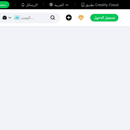
منضد
تطبيق Creality Cloud
العربية

الرسائل





تسجيل الدخول


