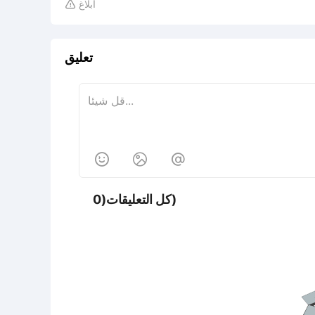
ابلاغ

تعليق



كل التعليقات(0)