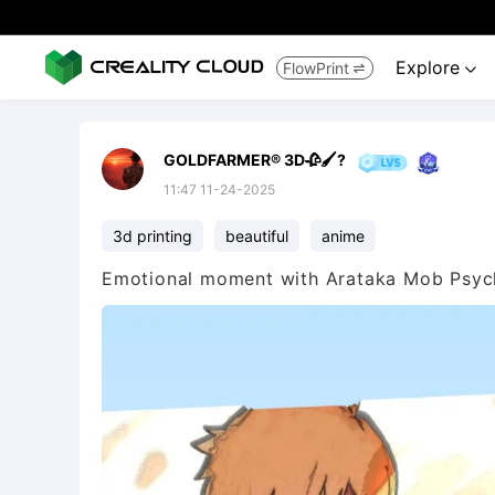
Explore
FlowPrint


GOLDFARMER® 3D🥀🖌️?
11:47 11-24-2025
3d printing
beautiful
anime
Emotional moment with Arataka Mob Psyc