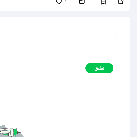


2
تعليق