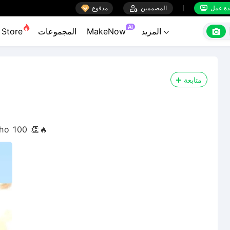

ة عمل
المصممين

مدفوع


AI

المزيد
MakeNow
المجموعات
Store

متابعة
ho 100 👏🔥