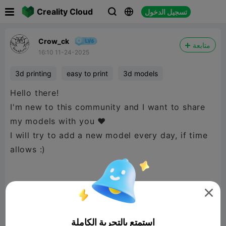

Creality Cloud
تسجيل الدخول



Crow_ck
متابعة
16:10 11-24-2025
3d printing
easy to print
3d models
Hello there!
I'm new to this community and I want to share
my models with you ♥
I will try to add a new model every day, if time
allows :)
At the beginning my favorite Love Owl - modern

and minimalist decor or a thoughtful gift for all
owl lovers or someone special who is close to
استمتع بالتجربة الكاملة