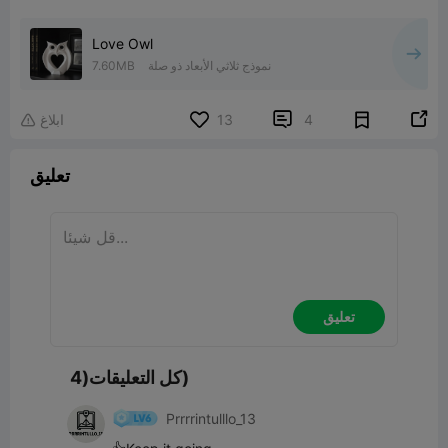
Love Owl
نموذج ثلاثي الأبعاد ذو صلة
7.60MB


4
13
ابلاغ

تعليق
تعليق
كل التعليقات(4)
Prrrrintulllo_13