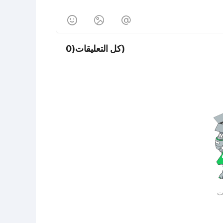



كل التعليقات(0)
ات