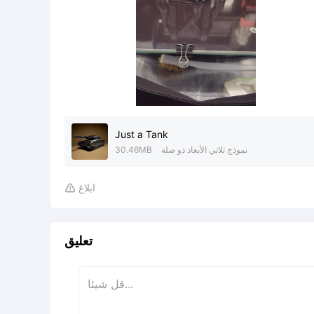
Just a Tank
نموذج ثلاثي الأبعاد ذو صلة
30.46MB
ابلاغ

تعليق