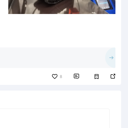


8