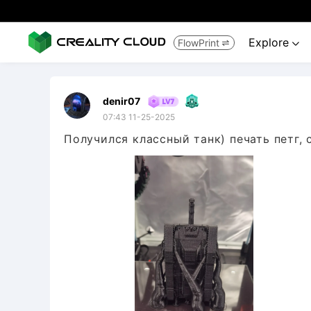
Explore
FlowPrint


denir07
07:43 11-25-2025
Получился классный танк) печать петг, 