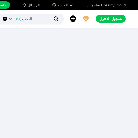
منضد
تطبيق Creality Cloud
العربية

الرسائل





تسجيل الدخول


