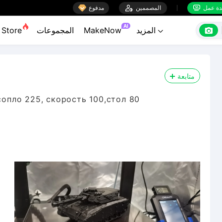

ة عمل
المصممين

مدفوع


AI

المزيد
MakeNow
المجموعات
Store

متابعة
сопло 225, скорость 100,стол 80