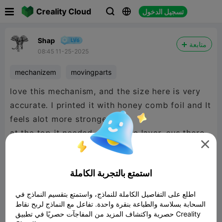

Creality Cloud
تسجيل الدخول



Shap
متابعة
08:45 11-25-2025
mechanizem
movingparts
love this mechanism, and the size here is very
accurate. I printed it with honey comb foil and It
feels alot more stronger.
at the top it needed a bit more layer, cus there

tiny holes
استمتع بالتجربة الكاملة
اطلع على التفاصيل الكاملة للنماذج، واستمتع بتقسيم النماذج في
السحابة بسلاسة والطباعة بنقرة واحدة. تفاعل مع النماذج لربح نقاط
حصرية واكتشاف المزيد من المفاجآت حصريًا في تطبيق Creality