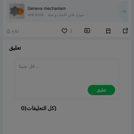
Geneva mechanism
نموذج ثلاثي الأبعاد ذو صلة
468.91KB


3
ابلاغ

تعليق
تعليق
كل التعليقات(0)