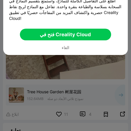
اطلع على التفاصيل الكاملة للنماذج، واستمتع بتقسيم النماذج في
السحابة بسلاسة والطباعة بنقرة واحدة. تفاعل مع النماذج لربح نقاط
حصرية واكتشاف المزيد من المفاجآت حصريًا في تطبيق Creality
Cloud!
فتح في Creality Cloud
الغاء
Tree House Garden 树屋花园
نموذج ثلاثي الأبعاد ذو صلة
152.64MB


4
11
ابلاغ

تعليق