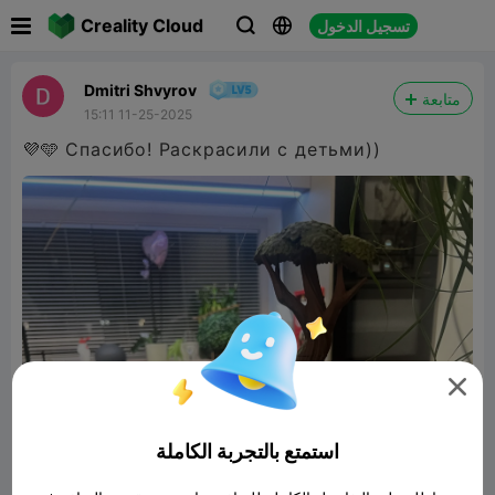

Creality Cloud
تسجيل الدخول



Dmitri Shvyrov
متابعة
15:11 11-25-2025
💜🩵 Спасибо! Раскрасили с детьми))

استمتع بالتجربة الكاملة