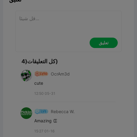
تعليق
كل التعليقات(4)
OcrAm3d
cute
12:50 05-31
Rebecca W.
Amazing 👏
15:27 01-16