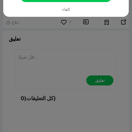
نموذج ثلاثي الأبعاد ذو صلة
71.50MB
الغاء


7
ابلاغ

تعليق
تعليق
كل التعليقات(0)