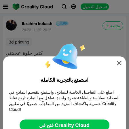

Creality Cloud
تسجيل الدخول



Ibrahim kokash
متابعة
20:28 11-25-2025
3d printing
كتير حلوة عجيتني

استمتع بالتجربة الكاملة
اطلع على التفاصيل الكاملة للنماذج، واستمتع بتقسيم النماذج في
السحابة بسلاسة والطباعة بنقرة واحدة. تفاعل مع النماذج لربح نقاط
حصرية واكتشاف المزيد من المفاجآت حصريًا في تطبيق Creality
Cloud!
فتح في Creality Cloud
dekoratif biblo vazo