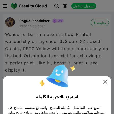

Creality Cloud
تسجيل الدخول



Rogue Plasticiser
متابعة
23:01 11-25-2025
Wonderful ball in a box in a box. Printed
wonderfully on my ender 3v3 core XZ . Used
Creality PETG Yellow with tree supports only on
the bed. Orientation is crucial for achieving a
superior print. Like it , boost it, print it, and
display it!

استمتع بالتجربة الكاملة
اطلع على التفاصيل الكاملة للنماذج، واستمتع بتقسيم النماذج في
السحابة بسلاسة والطباعة بنقرة واحدة. تفاعل مع النماذج لربح نقاط