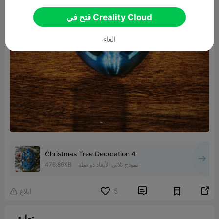
فتح في Creality Cloud
الغاء
Christmas Tree Decoration 4
نموذج ثلاثي الأبعاد ذو صلة
476.86KB


5
ابلاغ

تعليق