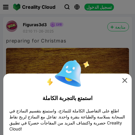

Creality Cloud
تسجيل الدخول



Figuras3d3
متابعة
02:10 11-26-2025
preparing for Christmas

استمتع بالتجربة الكاملة
اطلع على التفاصيل الكاملة للنماذج، واستمتع بتقسيم النماذج في
السحابة بسلاسة والطباعة بنقرة واحدة. تفاعل مع النماذج لربح نقاط
حصرية واكتشاف المزيد من المفاجآت حصريًا في تطبيق Creality
Cloud!