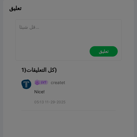
تعليق
تعليق
كل التعليقات(1)
createt
Nice!
05:13 11-29-2025