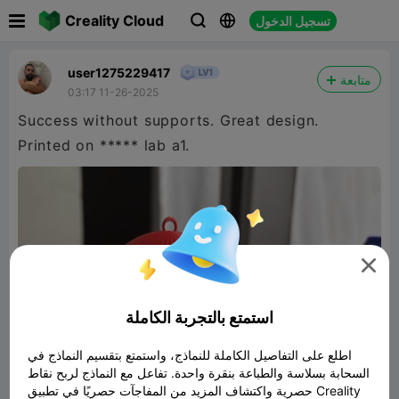

Creality Cloud
تسجيل الدخول



user1275229417
متابعة
03:17 11-26-2025
Success without supports. Great design.
Printed on ***** lab a1.

استمتع بالتجربة الكاملة
اطلع على التفاصيل الكاملة للنماذج، واستمتع بتقسيم النماذج في
السحابة بسلاسة والطباعة بنقرة واحدة. تفاعل مع النماذج لربح نقاط
حصرية واكتشاف المزيد من المفاجآت حصريًا في تطبيق Creality