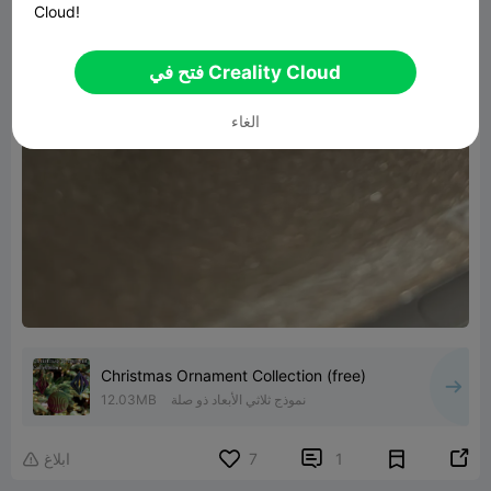
Cloud!
فتح في Creality Cloud
الغاء
Christmas Ornament Collection (free)
نموذج ثلاثي الأبعاد ذو صلة
12.03MB


1
7
ابلاغ
