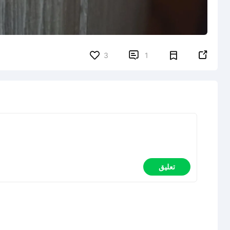


3
1
تعليق