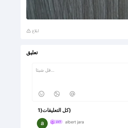
ابلاغ

تعليق



كل التعليقات(1)
albert jara