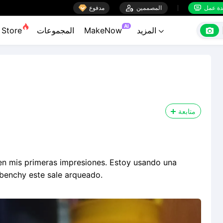

ة عمل
المصممين

مدفوع


AI

المزيد
MakeNow
المجموعات
Store

متابعة
n mis primeras impresiones. Estoy usando una
n benchy este sale arqueado.