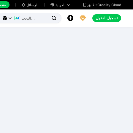
منضد
تطبيق Creality Cloud
العربية

الرسائل





تسجيل الدخول


