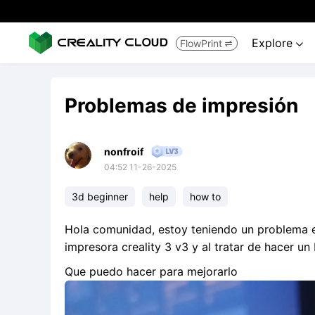
Explore
FlowPrint


Problemas de impresión
nonfroif
04:52 11-26-2025
3d beginner
help
how to
Hola comunidad, estoy teniendo un problema e
impresora creality 3 v3 y al tratar de hacer u
Que puedo hacer para mejorarlo