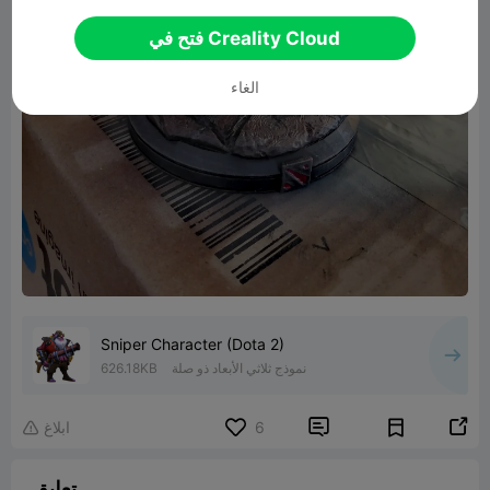
فتح في Creality Cloud
الغاء
Sniper Character (Dota 2)
نموذج ثلاثي الأبعاد ذو صلة
626.18KB


6
ابلاغ

تعليق