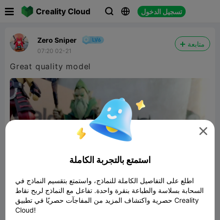

Creality Cloud
تسجيل الدخول



Zero Sniper
متابعة
07:20 02-21
Great quality model

استمتع بالتجربة الكاملة
اطلع على التفاصيل الكاملة للنماذج، واستمتع بتقسيم النماذج في
السحابة بسلاسة والطباعة بنقرة واحدة. تفاعل مع النماذج لربح نقاط
حصرية واكتشاف المزيد من المفاجآت حصريًا في تطبيق Creality
Cloud!