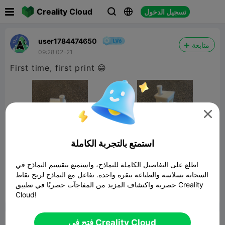

Creality Cloud
تسجيل الدخول



user1784474650
متابعة
09:28 02-21
First time, first print 😁

استمتع بالتجربة الكاملة
اطلع على التفاصيل الكاملة للنماذج، واستمتع بتقسيم النماذج في
السحابة بسلاسة والطباعة بنقرة واحدة. تفاعل مع النماذج لربح نقاط
حصرية واكتشاف المزيد من المفاجآت حصريًا في تطبيق Creality


Cloud!
1
5
ابلاغ

فتح في Creality Cloud
تعليق