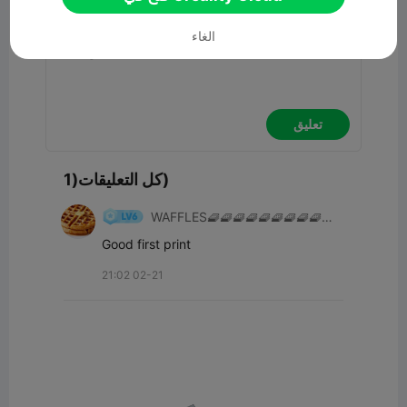
الغاء
تعليق
كل التعليقات(1)
WAFFLES🧇🧇🧇🧇🧇🧇🧇🧇🧇🧇
👍
Good first print
21:02 02-21