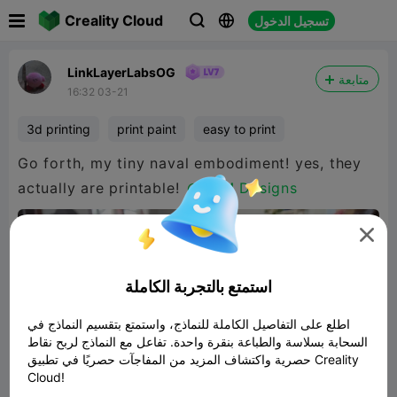

Creality Cloud
تسجيل الدخول



LinkLayerLabsOG
متابعة
16:32 03-21
3d printing
print paint
easy to print
Go forth, my tiny naval embodiment! yes, they
actually are printable!
@KVM Designs

استمتع بالتجربة الكاملة
اطلع على التفاصيل الكاملة للنماذج، واستمتع بتقسيم النماذج في
السحابة بسلاسة والطباعة بنقرة واحدة. تفاعل مع النماذج لربح نقاط
حصرية واكتشاف المزيد من المفاجآت حصريًا في تطبيق Creality
Cloud!