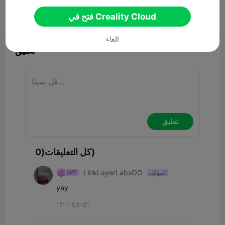
فتح في Creality Cloud


11
ابلاغ

الغاء
تعليق
تعليق
كل التعليقات(0)
LinkLayerLabsOG
المؤلف
yay
17:11 03-21