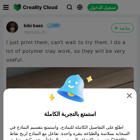

Creality Cloud
تسجيل الدخول



bibi baez
متابعة
19:05 03-21
I just print them, can’t wait to try them. I do a
lot of polymer clay work, so they will be very
useful.

استمتع بالتجربة الكاملة
اطلع على التفاصيل الكاملة للنماذج، واستمتع بتقسيم النماذج في
السحابة بسلاسة والطباعة بنقرة واحدة. تفاعل مع النماذج لربح نقاط
حصرية واكتشاف المزيد من المفاجآت حصريًا في تطبيق Creality