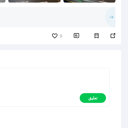


9
تعليق