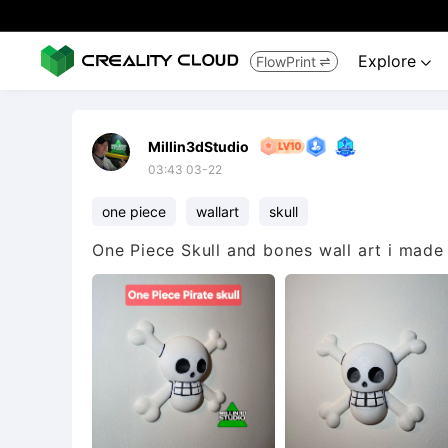
Explore
FlowPrint


Millin3dStudio
03:43 03-22
one piece
wallart
skull
One Piece Skull and bones wall art i made 