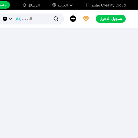
منضد
تطبيق Creality Cloud
العربية

الرسائل





تسجيل الدخول


