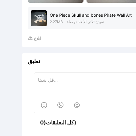
One Piece Skull and bones Pirate Wall Art
نموذج ثلاثي الأبعاد ذو صلة
2.27MB
ابلاغ

تعليق



كل التعليقات(0)