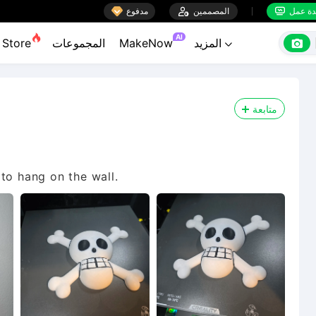

ة عمل
المصممين

مدفوع


AI

المزيد
MakeNow
المجموعات
Store

متابعة
to hang on the wall.