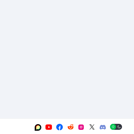





