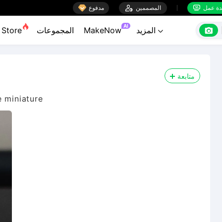

ة عمل
المصممين

مدفوع


AI

المزيد
MakeNow
المجموعات
Store

متابعة
e miniature