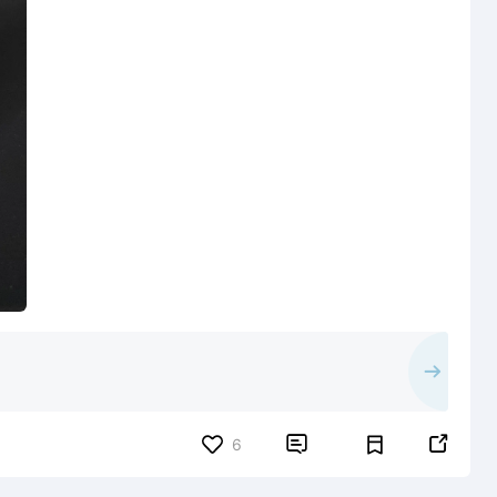


6