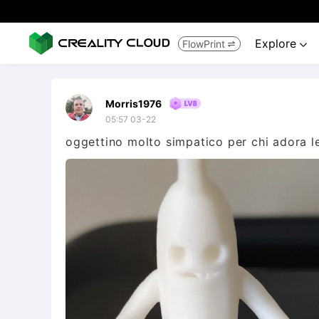
Explore
FlowPrint


Morris1976
05:57 03-22
oggettino molto simpatico per chi adora l