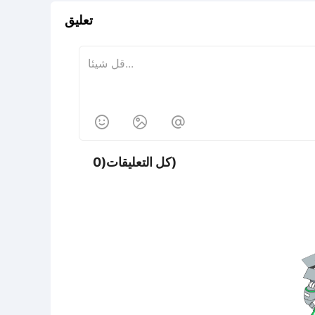
تعليق



كل التعليقات(0)