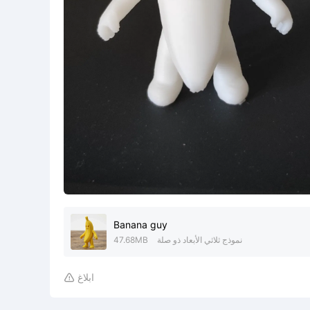
Banana guy
نموذج ثلاثي الأبعاد ذو صلة
47.68MB
ابلاغ
