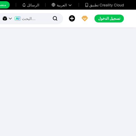
منضد
تطبيق Creality Cloud
العربية

الرسائل





تسجيل الدخول


