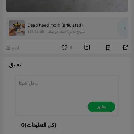
Dead head moth (artiulated)
نموذج ثلاثي الأبعاد ذو صلة
129.52MB


8
ابلاغ

تعليق
تعليق
كل التعليقات(0)