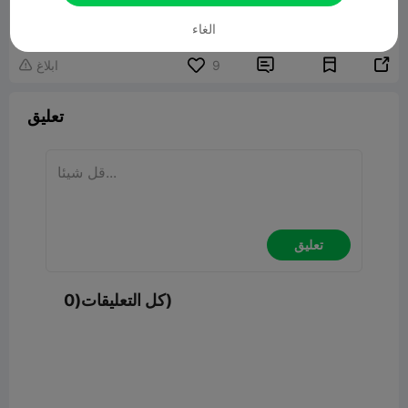
نموذج ثلاثي الأبعاد ذو صلة
7.26MB
الغاء


9
ابلاغ

تعليق
تعليق
كل التعليقات(0)