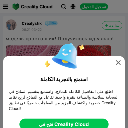

Creality Cloud
تسجيل الدخول



Сrealуstik
متابعة
09:21 03-22
модель просто шик! Получилось идеально!

استمتع بالتجربة الكاملة
اطلع على التفاصيل الكاملة للنماذج، واستمتع بتقسيم النماذج في
السحابة بسلاسة والطباعة بنقرة واحدة. تفاعل مع النماذج لربح نقاط
حصرية واكتشاف المزيد من المفاجآت حصريًا في تطبيق Creality
Cloud!
فتح في Creality Cloud
Thermoformed flexible hearts with mold